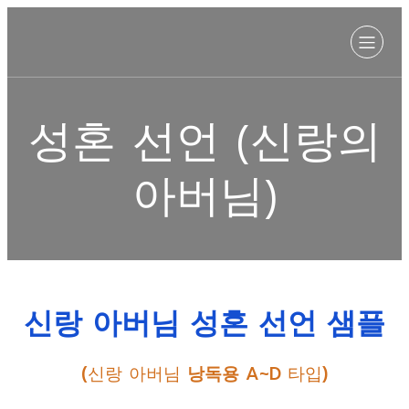
성혼 선언 (신랑의
아버님)
신랑 아버님
성혼 선언 샘플
(신랑 아버님
낭독용
A~D 타입)