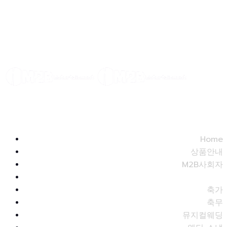
Home
상품안내
M2B사회자
아나운서
축가
축무
뮤지컬웨딩