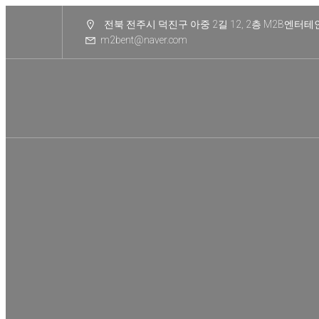
전북 전주시 덕진구 아중 2길 12, 2층 M2B엔터
m2bent@naver.com