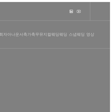
사회자
아나운서
축가
축무
뮤지컬웨딩
웨딩 스냅
웨딩 영상