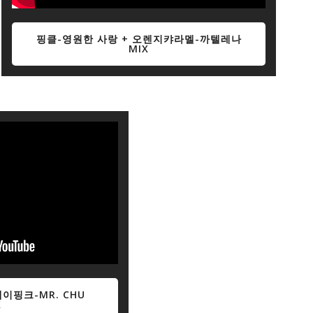
핑클-영원한 사랑 + 오렌지캬라멜-까텔레나
MIX
이핑크-MR. CHU
X